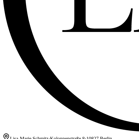
Lisa-Marie Schmitz
·
Kolonnenstraße 8
·
10827 Berlin