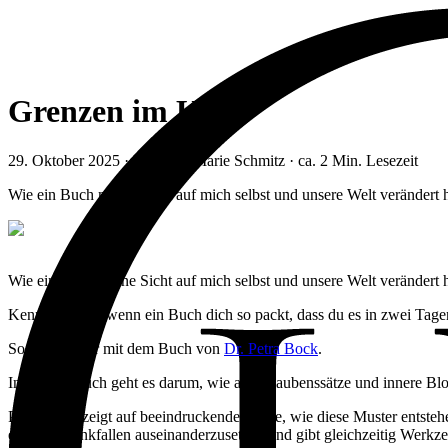
Grenzen im Kopf
29. Oktober 2025
· von Lisa-Marie Schmitz · ca.
2
Min. Lesezeit
Wie ein Buch meine Sicht auf mich selbst und unsere Welt verändert h
Wie ein Buch meine Sicht auf mich selbst und unsere Welt verändert 
Kennst du das, wenn ein Buch dich so packt, dass du es in zwei Tagen
So ging es mir mit dem Buch von
Dr. Petra Bock
.
In diesem Buch geht es darum, wie alte Glaubenssätze und innere Bl
Petra Bock zeigt auf beeindruckende Weise, wie diese Muster entsteh
eigenen Denkfallen auseinanderzusetzen und gibt gleichzeitig Werkze