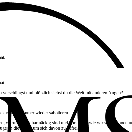
at.
hat
 verschlingst und plötzlich siehst du die Welt mit anderen Augen?
ockaden uns immer wieder sabotieren.
en, warum sie so hartnäckig sind und vor allem: wie wir sie erkennen 
uge an die Hand, um sich davon zu befreien.