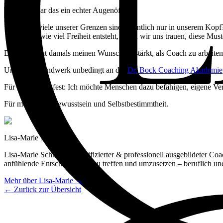
Für mich war das ein echter Augenöffner:
Wie viele unserer Grenzen sind eigentlich nur in unserem Kopf
Und wie viel Freiheit entsteht, wenn wir uns trauen, diese Mus
Das Buch hat damals meinen Wunsch verstärkt, als Coach zu arbeiten
Und mein Handwerk unbedingt an der
Dr. Bock Coaching Akademie
Für mich stand fest: Ich möchte Menschen dazu befähigen, eigene Ve
Für mehr Selbstbewusstsein und Selbstbestimmtheit.
Lisa-Marie Schmitz
Lisa-Marie Schmitz ist zertifizierter & professionell ausgebildeter Co
anfühlende Entscheidungen zu treffen und umzusetzen – beruflich und
Mehr über Lisa-Marie →
← Zurück zur Übersicht