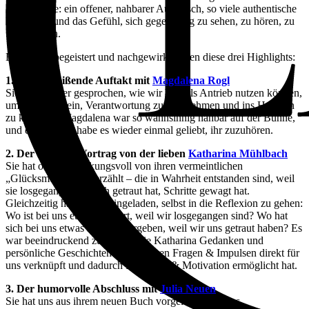
Atmosphäre: ein offener, nahbarer Austausch, so viele authentische
Eindrücke und das Gefühl, sich gegenseitig zu sehen, zu hören, zu
unterstützen.
Besonders begeistert und nachgewirkt haben diese drei Highlights:
1. Der mitreißende Auftakt mit
Magdalena Rogl
Sie hat darüber gesprochen, wie wir Wut als Antrieb nutzen können,
um mutig zu sein, Verantwortung zu übernehmen und ins Handeln
zu kommen. Magdalena war so wahnsinnig nahbar auf der Bühne,
und ehrlich. Ich habe es wieder einmal geliebt, ihr zuzuhören.
2. Der nahbare Vortrag von der lieben
Katharina Mühlbach
Sie hat offen & wirkungsvoll von ihren vermeintlichen
„Glücksmomenten" erzählt – die in Wahrheit entstanden sind, weil
sie losgegangen ist, sich getraut hat, Schritte gewagt hat.
Gleichzeitig hat sie uns eingeladen, selbst in die Reflexion zu gehen:
Wo ist bei uns etwas passiert, weil wir losgegangen sind? Wo hat
sich bei uns etwas Positives ergeben, weil wir uns getraut haben? Es
war beeindruckend zu sehen, wie Katharina Gedanken und
persönliche Geschichten mit größeren Fragen & Impulsen direkt für
uns verknüpft und dadurch Reflexion & Motivation ermöglicht hat.
3. Der humorvolle Abschluss mit
Julia Neuen
Sie hat uns aus ihrem neuen Buch vorgelesen und uns