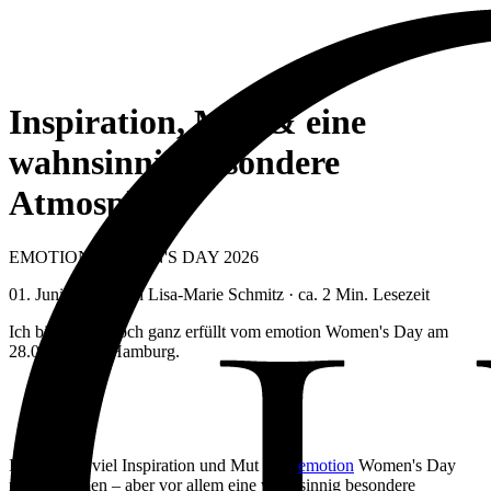
Inspiration, Mut & eine
wahnsinnig besondere
Atmosphäre
EMOTION WOMEN'S DAY 2026
01. Juni 2026
· von Lisa-Marie Schmitz · ca.
2
Min. Lesezeit
Ich bin immer noch ganz erfüllt vom emotion Women's Day am
28.05.2026 in Hamburg.
Ich habe so viel Inspiration und Mut vom
emotion
Women's Day
mitgenommen – aber vor allem eine wahnsinnig besondere