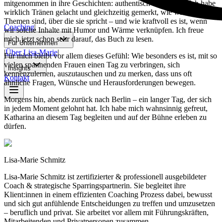
mitgenommen in ihre Geschichten: authentisch & herzlich. Ich habe
wirklich Tränen gelacht und gleichzeitig gemerkt, wie wichtig die
Themen sind, über die sie spricht – und wie kraftvoll es ist, wenn
Coaching
|
wir solche Inhalte mit Humor und Wärme verknüpfen. Ich freue
mich jetzt schon sehr darauf, das Buch zu lesen.
Für Unternehmen
|
Über Lisa-Marie
|
Für mich bleibt vor allem dieses Gefühl: Wie besonders es ist, mit so
vielen spannenden Frauen einen Tag zu verbringen, sich
Insights
kennenzulernen, auszutauschen und zu merken, dass uns oft
Kontakt
ähnliche Fragen, Wünsche und Herausforderungen bewegen.
Morgens hin, abends zurück nach Berlin – ein langer Tag, der sich
in jedem Moment gelohnt hat. Ich habe mich wahnsinnig gefreut,
Katharina an diesem Tag begleiten und auf der Bühne erleben zu
dürfen.
Lisa-Marie Schmitz
Lisa-Marie Schmitz ist zertifizierter & professionell ausgebildeter
Coach & strategische Sparringspartnerin. Sie begleitet ihre
Klient:innen in einem effizienten Coaching Prozess dabei, bewusst
und sich gut anfühlende Entscheidungen zu treffen und umzusetzen
– beruflich und privat. Sie arbeitet vor allem mit Führungskräften,
Mitarbeitenden und Privatpersonen zusammen.